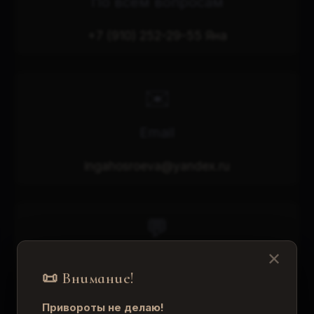
По всем вопросам
+7 (910) 252-29-55 Яна
✉️
Email
ingahosroeva@yandex.ru
💬
✕
Мои мессенджеры
📜 Внимание!
Telegram, WhatsApp, Max
Привороты не делаю!