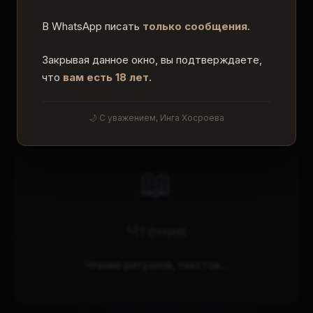
В WhatsApp писать
только сообщения
.
Закрывая данное окно, вы подтверждаете,
что
вам есть 18 лет
.
Другие разделы сайта
Выберите раздел, чтобы узнать больше
🌙 С уважением, Инга Хосроева
📖
Чтение
Чтение ритуалов, текстов...