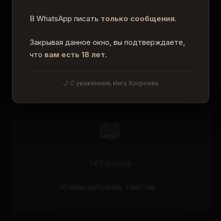
В WhatsApp писать
только сообщения
.
Закрывая данное окно, вы подтверждаете,
что
вам есть 18 лет
.
Другие разделы сайта
Выберите раздел, чтобы узнать больше
🌙 С уважением, Инга Хосроева
📖
Чтение
Чтение ритуалов, текстов...