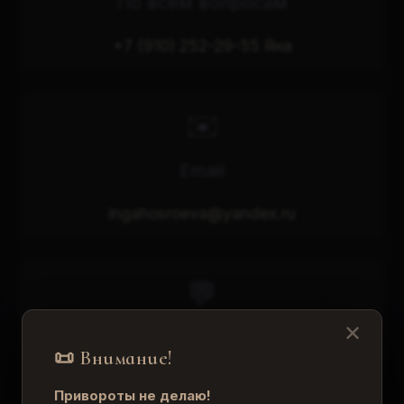
По всем вопросам
+7 (910) 252-29-55 Яна
✉️
Email
ingahosroeva@yandex.ru
💬
✕
Мои мессенджеры
📜 Внимание!
Telegram, WhatsApp, Max
Привороты не делаю!