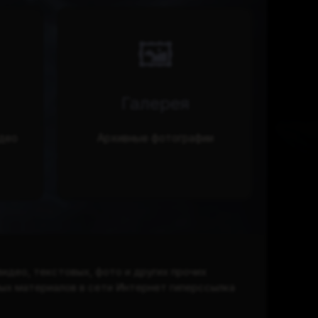
🖼️
Галерея
део
Архивные фотографии
видео, текстовых, фото и других прочих
вых материалов в сети Интернет гиперссылка