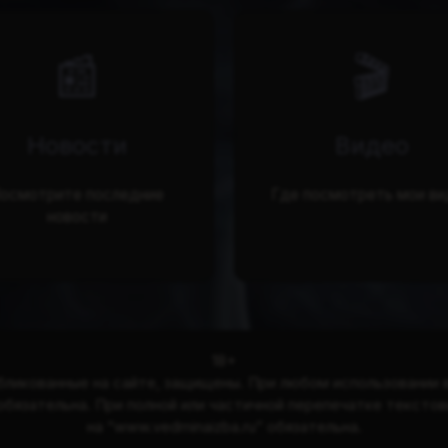
📰
🎬
Новости
Видео
осмотрите последние
Где посмотреть мои ви
новости
18+
бликованные на сайте, защищены. При любом использовании 
 обязательна. При полной или частичной перепечатке тексто
на “www.vedminaizba.ru” обязательна.