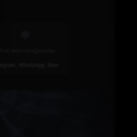
💬
ои мессенджеры
legram, WhatsApp, Max