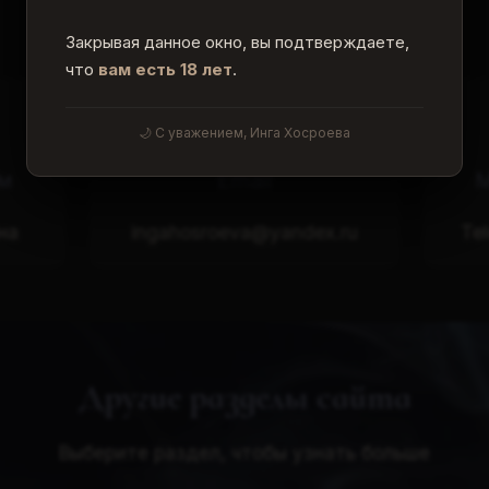
Пишите в мессенджеры или звоните
Закрывая данное окно, вы подтверждаете,
что
вам есть 18 лет
.
✉️
🌙 С уважением, Инга Хосроева
ам
Email
М
на
ingahosroeva@yandex.ru
Te
Другие разделы сайта
Выберите раздел, чтобы узнать больше