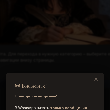
йта. Для перехода в нужную категорию – выберите е
авигации внизу страницы.
✕
📜 Внимание!
Привороты не делаю!
Как связаться
В WhatsApp писать
только сообщения
.