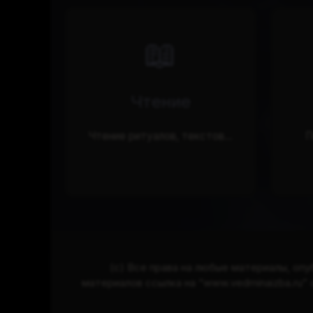
📖
Чтение
Чтение ритуалов, текстов...
П
(с) Все права на любые материалы, опу
материалов ссылка на “www.vedminaizba.ru”