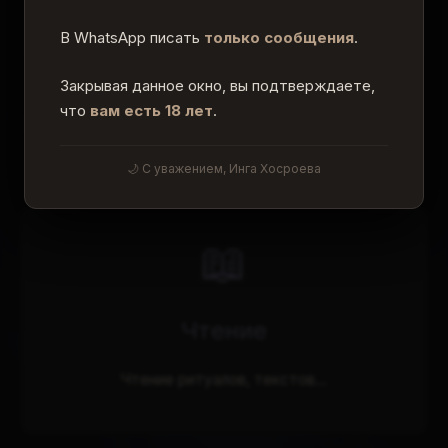
В WhatsApp писать
только сообщения
.
Закрывая данное окно, вы подтверждаете,
что
вам есть 18 лет
.
Другие разделы сайта
Выберите раздел, чтобы узнать больше
🌙 С уважением, Инга Хосроева
📖
Чтение
Чтение ритуалов, текстов...