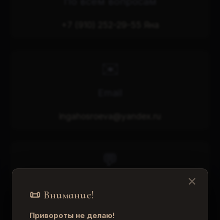
По всем вопросам
+7 (910) 252-29-55 Яна
✉️
Email
ingahosroeva@yandex.ru
💬
✕
Мои мессенджеры
📜 Внимание!
Telegram, WhatsApp, Max
Привороты не делаю!