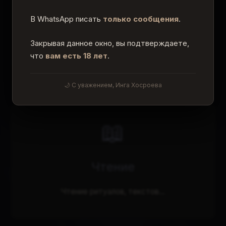
В WhatsApp писать
только сообщения
.
Закрывая данное окно, вы подтверждаете,
что
вам есть 18 лет
.
Другие разделы сайта
Выберите раздел, чтобы узнать больше
🌙 С уважением, Инга Хосроева
📖
Чтение
Чтение ритуалов, текстов...