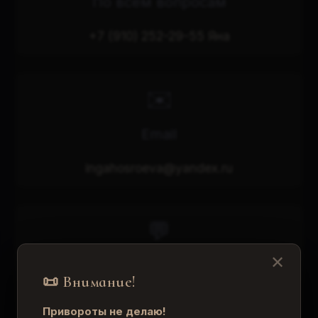
По всем вопросам
+7 (910) 252-29-55 Яна
✉️
Email
ingahosroeva@yandex.ru
💬
✕
Мои мессенджеры
📜 Внимание!
Telegram, WhatsApp, Max
Привороты не делаю!