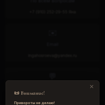
По всем вопросам
+7 (910) 252-29-55 Яна
✉️
Email
ingahosroeva@yandex.ru
💬
✕
Мои мессенджеры
📜 Внимание!
Telegram, WhatsApp, Max
Привороты не делаю!