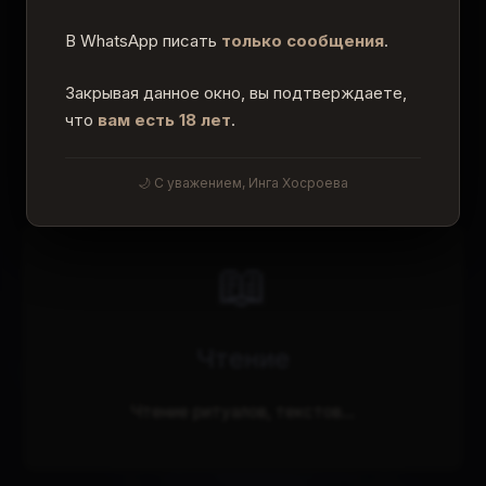
В WhatsApp писать
только сообщения
.
Закрывая данное окно, вы подтверждаете,
что
вам есть 18 лет
.
Другие разделы сайта
Выберите раздел, чтобы узнать больше
🌙 С уважением, Инга Хосроева
📖
Чтение
Чтение ритуалов, текстов...