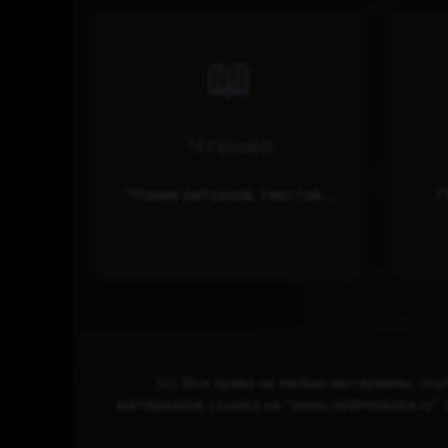
📖
Чтение
Чтение ритуалов, текстов...
П
(с) Все права на любые материалы, опу
материалов ссылка на “www.vedminaizba.ru”