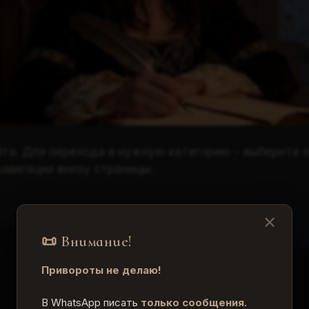
йта. Для перехода в нужную категорию – выберите е
авигации внизу страницы.
✕
📜 Внимание!
Привороты не делаю!
Как связаться
В WhatsApp писать
только сообщения
.