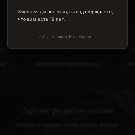
Пишите в мессенджеры или звоните
Закрывая данное окно, вы подтверждаете,
что
вам есть 18 лет
.
✉️
🌙 С уважением, Инга Хосроева
ам
Email
М
на
ingahosroeva@yandex.ru
Te
Другие разделы сайта
Выберите раздел, чтобы узнать больше