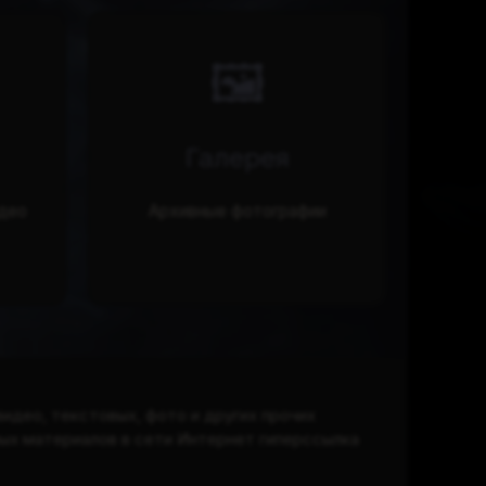
🖼️
Галерея
део
Архивные фотографии
видео, текстовых, фото и других прочих
вых материалов в сети Интернет гиперссылка