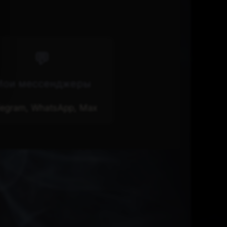
💬
ои мессенджеры
legram, WhatsApp, Max