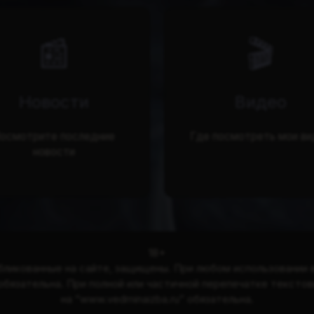
📰
🎬
Новости
Видео
осмотрите последние
Где посмотреть мои ви
новости
18+
бликованные на сайте, защищены. При любом использовании 
 обязательна. При полной или частичной перепечатке тексто
на “www.vedminaizba.ru” обязательна.